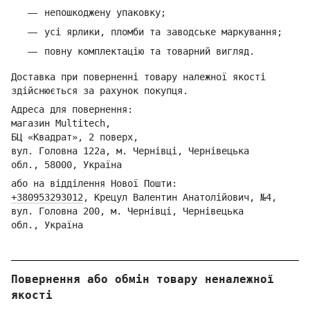
непошкоджену упаковку;
усі ярлики, пломби та заводське маркування;
повну комплектацію та товарний вигляд.
Доставка при поверненні товару належної якості
здійснюється за рахунок покупця.
Адреса для повернення:
магазин Multitech,
БЦ «Квадрат», 2 поверх,
вул. Головна 122а, м. Чернівці,
Ч
ернівецька
обл.,
58000, Україна
або на відділення Но
вої Пошти:
+380953293012
,
Кре
цул Валентин Анатолійович, №4,
вул. Головна 200, м. Чернівці,
Ч
ернівецька
обл.,
Україна
Повернення або обмін товару неналежної
якості