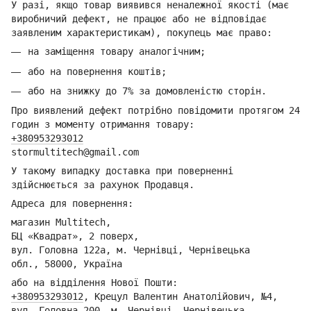
У разі, якщо товар виявився неналежної якості (має
виробничий дефект, не працює або не відповідає
заявленим характеристикам), покупець має право:
на заміщення товару аналогічним;
або на повернення коштів;
або на знижку до 7% за домовленістю сторін.
Про виявлений дефект потрібно повідомити протягом 24
годин з моменту отримання товару:
+380953293012
stormultitech@gmai
l.com
У такому випадку доставка при поверненні
здійснюється за рахунок Продавця.
Адреса для повернення:
магазин Multitech,
БЦ «Квадрат», 2 поверх,
вул. Головна 122а, м. Чернівці,
Ч
ернівецька
обл.,
58000, Україна
або на відділення Но
вої Пошти:
+380953293012
,
Крецул Валентин Анатолійович, №4,
вул. Головна 200, м. Чернівці,
Ч
ернівецька