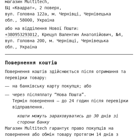
магазин Multitech,
БЦ «Квадрат», 2 поверх,
вул. Голо
вна 122
а, м. Че
рнівці,
Ч
ернівецька
обл.,
58000,
Ук
раїна
або на відділення Но
вої Пошти:
+380953293012
,
Крецул Валентин Анатолійович, №4,
вул. Головна 200, м. Чернівці,
Ч
ернівецька
обл.,
Україна
Повернення коштів
Повернення коштів здійснюється після отримання та
перевірки товару:
на банківську карту покупця; або
через післяплату “Нова Пошта”.
Термін повернення — до 24 годин після перевірки
відправлення.
кошти можуть зараховуватись до 30 днів зі
сторони банку
Магазин Multitech гарантує право покупців на
повернення або обмін товару протягом 14 днів з