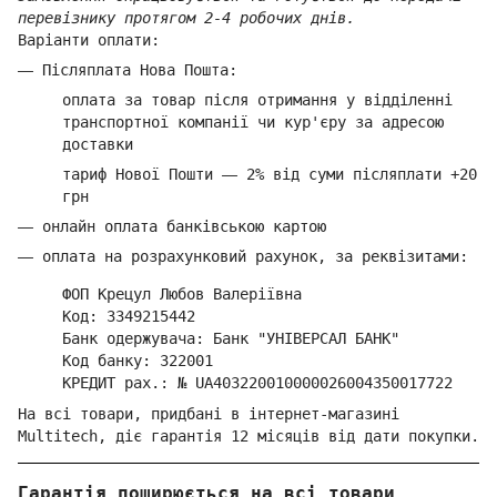
перевізнику протягом 2-4 робочих днів.
Варіанти оплати:
—
Післяплата Нова Пошта:
оплата за товар
після отримання у відділенні
транспортної компанії ч
и кур'єру за адресою
доставки
тариф Нової Пошти
—
2% від суми п
ісляплати +20
грн
—
онлайн оплата банківською картою
—
оплата на розрахунковий рахунок, за реквізитами:
ФОП Крецул Любов Валеріївна
Код: 3349215442
Банк одержувача: Банк "УНІВЕРСАЛ БАНК"
Код банку: 322001
КРЕДИТ рах.: № UA403220010000026004350017722
На всі товари, придбані в інтернет-магазині
Multitech, діє гарантія 12 місяців від дати покупки.
Гарантія поширюється на всі товари