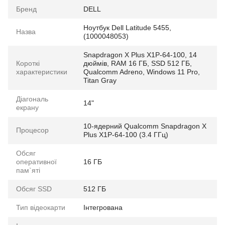
Бренд
DELL
Ноутбук Dell Latitude 5455,
Назва
(1000048053)
Snapdragon X Plus X1P-64-100, 14
Короткі
дюймів, RAM 16 ГБ, SSD 512 ГБ,
характеристики
Qualcomm Adreno, Windows 11 Pro,
Titan Gray
Діагональ
14"
екрану
10-ядерний Qualcomm Snapdragon X
Процесор
Plus X1P-64-100 (3.4 ГГц)
Обсяг
оперативної
16 ГБ
пам`яті
Обсяг SSD
512 ГБ
Тип відеокарти
Інтегрована