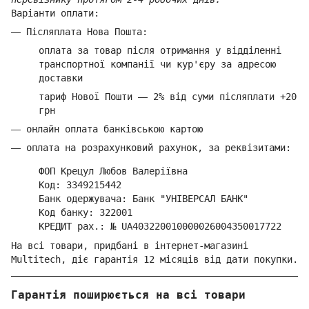
Варіанти оплати:
—
Післяплата Нова Пошта:
оплата за товар
після отримання у відділенні
транспортної компанії ч
и кур'єру за адресою
доставки
тариф Нової Пошти
—
2% від суми п
ісляплати +20
грн
—
онлайн оплата банківською картою
—
оплата на розрахунковий рахунок, за реквізитами:
ФОП Крецул Любов Валеріївна
Код: 3349215442
Банк одержувача: Банк "УНІВЕРСАЛ БАНК"
Код банку: 322001
КРЕДИТ рах.: № UA403220010000026004350017722
На всі товари, придбані в інтернет-магазині
Multitech, діє гарантія 12 місяців від дати покупки.
Гарантія поширюється на всі товари