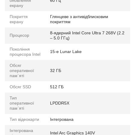
оновлення
60 Гц
екрану
Покриття
Глянцеве з антивідблисковим
екрану
покриттям
8-ядерний Intel Core Ultra 7 268V (2.2
Процесор
– 5.0 ГГц)
Покоління
15-е Lunar Lake
процесора Intel
Обсяг
оперативної
32 ГБ
пам`яті
Обсяг SSD
512 ГБ
Тип
оперативної
LPDDR5X
пам`яті
Тип відеокарти
Інтегрована
Інтегрована
Intel Arc Graphics 140V