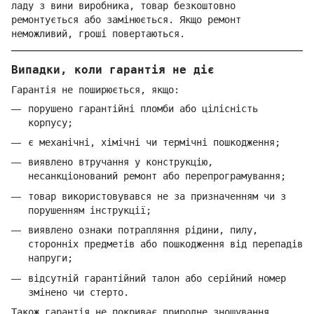
ладу з вини виробника, товар безкоштовно
ремонтується або замінюється. Якщо ремонт
неможливий, гроші повертаються.
Випадки, коли гарантія не діє
Гарантія не поширюється, якщо:
порушено гарантійні пломби або цілісність
корпусу;
є механічні, хімічні чи термічні пошкодження;
виявлено втручання у конструкцію,
несанкціонований ремонт або перепрограмування;
товар використовувався не за призначенням чи з
порушенням інструкції;
виявлено ознаки потрапляння рідини, пилу,
сторонніх предметів або пошкодження від перепадів
напруги;
відсутній гарантійний талон або серійний номер
змінено чи стерто.
Також гарантія не покриває природне зношування