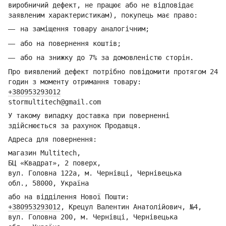
виробничий дефект, не працює або не відповідає
заявленим характеристикам), покупець має право:
на заміщення товару аналогічним;
або на повернення коштів;
або на знижку до 7% за домовленістю сторін.
Про виявлений дефект потрібно повідомити протягом 24
годин з моменту отримання товару:
+380953293012
stormultitech@gmai
l.com
У такому випадку доставка при поверненні
здійснюється за рахунок Продавця.
Адреса для повернення:
магазин Multitech,
БЦ «Квадрат», 2 поверх,
вул. Головна 122а, м. Чернівці,
Ч
ернівецька
обл.,
58000, Україна
або на відділення Но
вої Пошти:
+380953293012
,
Крецул Валентин Анатолійович, №4,
вул. Головна 200, м. Чернівці,
Ч
ернівецька