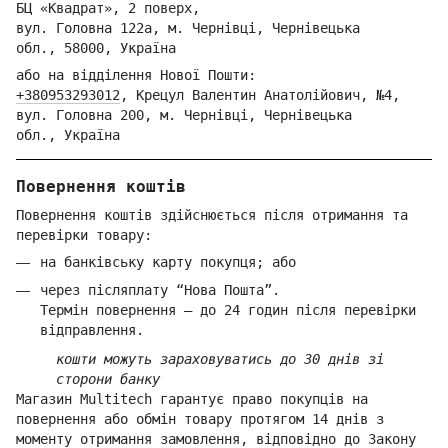
БЦ «Квадрат», 2 поверх,
вул. Голо
вна 122
а, м. Че
рнівці,
Ч
ернівецька
обл.,
58000,
Ук
раїна
або на відділення Но
вої Пошти:
+380953293012
,
Крецул Валентин Анатолійович, №4,
вул. Головна 200, м. Чернівці,
Ч
ернівецька
обл.,
Україна
Повернення коштів
Повернення коштів здійснюється після отримання та
перевірки товару:
на банківську карту покупця; або
через післяплату “Нова Пошта”.
Термін повернення — до 24 годин після перевірки
відправлення.
кошти можуть зараховуватись до 30 днів зі
сторони банку
Магазин Multitech гарантує право покупців на
повернення або обмін товару протягом 14 днів з
моменту отримання замовлення, відповідно до Закону