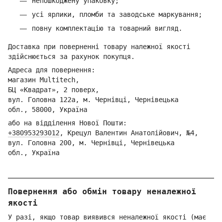
непошкоджену упаковку;
усі ярлики, пломби та заводське маркування;
повну комплектацію та товарний вигляд.
Доставка при поверненні товару належної якості
здійснюється за рахунок покупця.
Адреса для повернення:
магазин Multitech,
БЦ «Квадрат», 2 поверх,
вул. Головна 122а, м. Чернівці,
Ч
ернівецька
обл.,
58000, Україна
або на відділення Но
вої Пошти:
+380953293012
,
Кре
цул Валентин Анатолійович, №4,
вул. Головна 200, м. Чернівці,
Ч
ернівецька
обл.,
Україна
Повернення або обмін товару неналежної
якості
У разі, якщо товар виявився неналежної якості (має