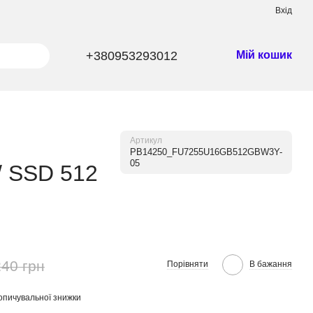
Вхід
+380953293012
Мій кошик
Артикул
PB14250_FU7255U16GB512GBW3Y-
05
/ SSD 512
240 грн
Порівняти
В бажання
опичувальної знижки