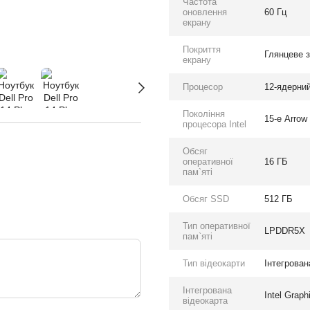
Частота
оновлення
60 Гц
екрану
Покриття
Глянцеве 
екрану
Процесор
12-ядерний 
Покоління
15-е Arrow
процесора Intel
Обсяг
оперативної
16 ГБ
пам`яті
Обсяг SSD
512 ГБ
Тип оперативної
LPDDR5X
пам`яті
Тип відеокарти
Інтегрован
Інтегрована
Intel Graph
відеокарта