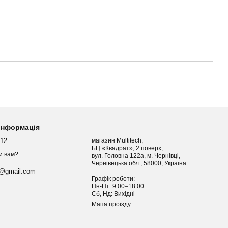
 інформація
012
магазин Multitech,
БЦ «Квадрат», 2 поверх,
и вам?
вул. Головна 122а, м. Чернівці,
Чернівецька обл., 58000, Україна
h@gmail.com
Графік роботи:
Пн-Пт: 9:00–18:00
Сб, Нд: Вихідні
Мапа проїзду