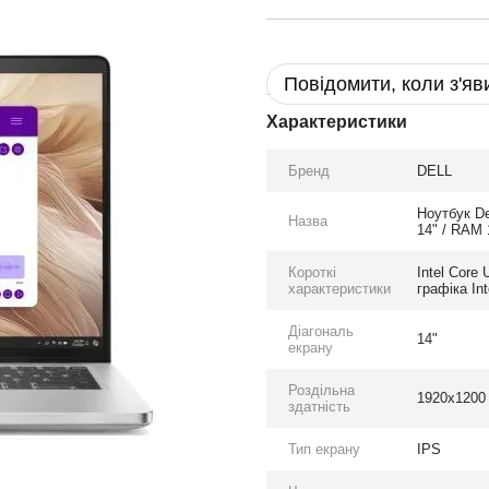
Повідомити, коли з'яв
Характеристики
Бренд
DELL
Ноутбук D
Назва
14" / RAM 
Короткі
Intel Core
характеристики
графіка In
Діагональ
14"
екрану
Роздільна
1920x1200
здатність
Тип екрану
IPS