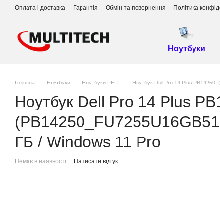
Перейти до основного контенту
Оплата і доставка
Гарантія
Обмін та повернення
Політика конфід
Ноутбуки
Головна
Ноутбуки
Ноутбуки DELL
Ноутбук Dell Pro 14 Plus PB14250
Ноутбук Dell Pro 14 Plus PB
(PB14250_FU7255U16GB512G
ГБ / Windows 11 Pro
Немає в наявності
Написати відгук