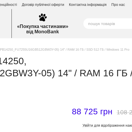
енційності
Договір публічної оферти
Контактна інформація
Про нас
«Покупка частинами»
від MonoBank
, (PB14250_FU7255U16GB512GBW3Y-05) 14" / RAM 16 ГБ / SSD 512 ГБ / Windows 11 Pro
14250,
BW3Y-05) 14" / RAM 16 ГБ 
88 725 грн
108 
Увійти
для відображення нак
%