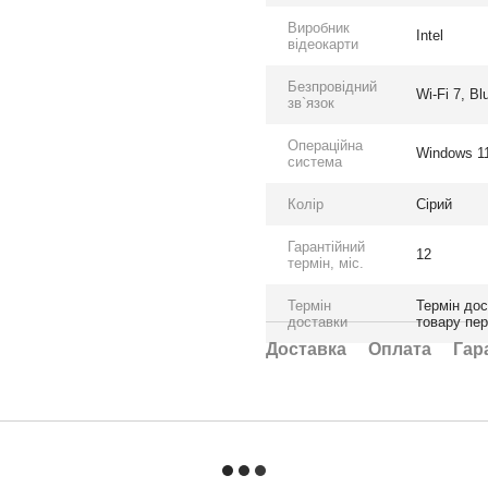
Виробник
Intel
відеокарти
Безпровідний
Wi-Fi 7, Bl
зв`язок
Операційна
Windows 11
система
Колір
Сірий
Гарантійний
12
термін, міс.
Термін
Термін дос
доставки
товару пе
Доставка
Оплата
Гар