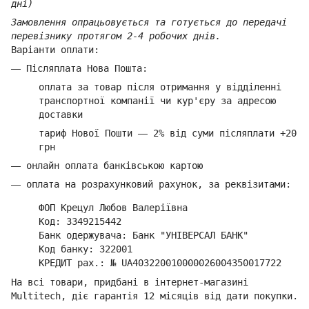
дні)
Замовлення опрацьовується та готується до передачі
перевізнику протягом 2-4 робочих днів.
Варіанти оплати:
—
Післяплата Нова Пошта:
оплата за товар
після отримання у відділенні
транспортної компанії ч
и кур'єру за адресою
доставки
тариф Нової Пошти
—
2% від суми п
ісляплати +20
грн
—
онлайн оплата банківською картою
—
оплата на розрахунковий рахунок, за реквізитами:
ФОП Крецул Любов Валеріївна
Код: 3349215442
Банк одержувача: Банк "УНІВЕРСАЛ БАНК"
Код банку: 322001
КРЕДИТ рах.: № UA403220010000026004350017722
На всі товари, придбані в інтернет-магазині
Multitech, діє гарантія 12 місяців від дати покупки.