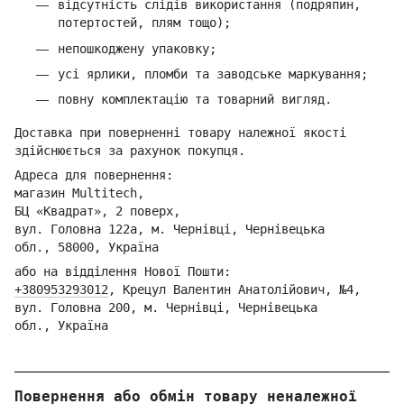
відсутність слідів використання (подряпин,
потертостей, плям тощо);
непошкоджену упаковку;
усі ярлики, пломби та заводське маркування;
повну комплектацію та товарний вигляд.
Доставка при поверненні товару належної якості
здійснюється за рахунок покупця.
Адреса для повернення:
магазин Multitech,
БЦ «Квадрат», 2 поверх,
вул. Головна 122а, м. Чернівці,
Ч
ернівецька
обл.,
58000, Україна
або на відділення Но
вої Пошти:
+380953293012
,
Кре
цул Валентин Анатолійович, №4,
вул. Головна 200, м. Чернівці,
Ч
ернівецька
обл.,
Україна
Повернення або обмін товару неналежної