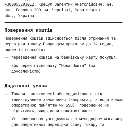
+380953293012
,
Крецул Валентин Анатолійович, №4,
вул. Головна 200, м. Чернівці,
Ч
ернівецька
обл.,
Україна
Повернення коштів
Повернення коштів здійснюється після отримання та
перевірки товару Продавцем протягом до 24 годин,
одним із способів:
переведення коштів на банківську карту покупця;
або через післяплату “Нова Пошта” (за
домовленістю).
Додаткові умови
Товари, виготовлені або модифіковані під
індивідуальне замовлення (наприклад, з додатковою
оперативною пам’яттю чи SSD), поверненню не
підлягають, якщо вони належної якості.
Усі повернення узгоджуються з менеджером магазину
для оперативної перевірки стану товару та