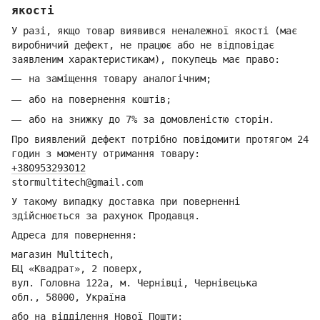
якості
У разі, якщо товар виявився неналежної якості (має
виробничий дефект, не працює або не відповідає
заявленим характеристикам), покупець має право:
на заміщення товару аналогічним;
або на повернення коштів;
або на знижку до 7% за домовленістю сторін.
Про виявлений дефект потрібно повідомити протягом 24
годин з моменту отримання товару:
+380953293012
stormultitech@gmai
l.com
У такому випадку доставка при поверненні
здійснюється за рахунок Продавця.
Адреса для повернення:
магазин Multitech,
БЦ «Квадрат», 2 поверх,
вул. Головна 122а, м. Чернівці,
Ч
ернівецька
обл.,
58000, Україна
або на відділення Но
вої Пошти: