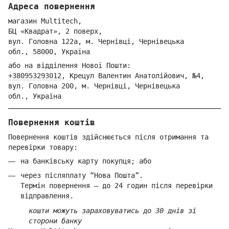
Адреса повернення
магазин Multitech,
БЦ «Квадрат», 2 поверх,
вул. Голо
вна 122
а, м. Че
рнівці,
Ч
ернівецька
обл.,
58000,
Ук
раїна
або на відділення Но
вої Пошти:
+380953293012
,
Крецул Валентин Анатолійович, №4,
вул. Головна 200, м. Чернівці,
Ч
ернівецька
обл.,
Україна
Повернення коштів
Повернення коштів здійснюється після отримання та
перевірки товару:
на банківську карту покупця; або
через післяплату “Нова Пошта”.
Термін повернення — до 24 годин після перевірки
відправлення.
кошти можуть зараховуватись до 30 днів зі
сторони банку