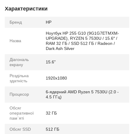
Характеристики
Бренд
HP
Ноутбук HP 255 G10 (9G1G7ETMXM-
UPGRADE), RYZEN 5 7530U / 15.6″ /
Назва
RAM 32 ГБ / SSD 512 ГБ / Radeon /
Dark Ash Silver
Діагональ
15.6"
екрану
Роздільна
1920x1080
здатність
6-ядерний AMD Ryzen 5 7530U (2.0 -
Процесор
4.5 ГГц)
Обсяг
оперативної
32 ГБ
пам`яті
Обсяг SSD
512 ГБ