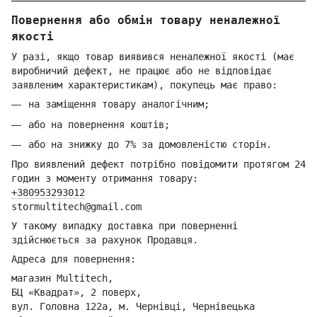
Повернення або обмін товару неналежної
якості
У разі, якщо товар виявився неналежної якості (має
виробничий дефект, не працює або не відповідає
заявленим характеристикам), покупець має право:
на заміщення товару аналогічним;
або на повернення коштів;
або на знижку до 7% за домовленістю сторін.
Про виявлений дефект потрібно повідомити протягом 24
годин з моменту отримання товару:
+380953293012
stormultitech@gmai
l.com
У такому випадку доставка при поверненні
здійснюється за рахунок Продавця.
Адреса для повернення:
магазин Multitech,
БЦ «Квадрат», 2 поверх,
вул. Головна 122а, м. Чернівці,
Ч
ернівецька