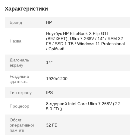
Характеристики
Бренд
HP
Ноутбук HP EliteBook X Flip G1I
(B9ZX6ET), Ultra 7-268V / 14″ / RAM 32
Назва
ГБ / SSD 1 ТБ / Windows 11 Professional
/ Срібний
Діагональ
14"
екрану
Роздільна
1920x1200
здатність
Тип екрану
IPS
8-ядерний Intel Core Ultra 7 268V (2.2 –
Процесор
5.0 ГГц)
Обсяг
оперативної
32 ГБ
пам`яті