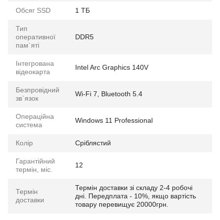
Обсяг SSD
1 ТБ
Тип
оперативної
DDR5
пам`яті
Інтегрована
Intel Arc Graphics 140V
відеокарта
Безпровідний
Wi-Fi 7, Bluetooth 5.4
зв`язок
Операційна
Windows 11 Professional
система
Колір
Сріблястий
Гарантійний
12
термін, міс.
Термін доставки зі складу 2-4 робочі
Термін
дні. Передплата - 10%, якщо вартість
доставки
товару перевищує 20000грн.