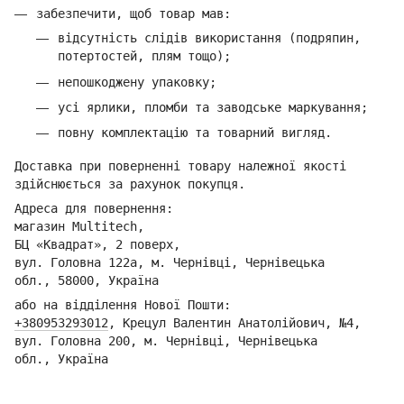
забезпечити, щоб товар мав:
відсутність слідів використання (подряпин,
потертостей, плям тощо);
непошкоджену упаковку;
усі ярлики, пломби та заводське маркування;
повну комплектацію та товарний вигляд.
Доставка при поверненні товару належної якості
здійснюється за рахунок покупця.
Адреса для повернення:
магазин Multitech,
БЦ «Квадрат», 2 поверх,
вул. Головна 122а, м. Чернівці,
Ч
ернівецька
обл.,
58000, Україна
або на відділення Но
вої Пошти:
+380953293012
,
Кре
цул Валентин Анатолійович, №4,
вул. Головна 200, м. Чернівці,
Ч
ернівецька
обл.,
Україна