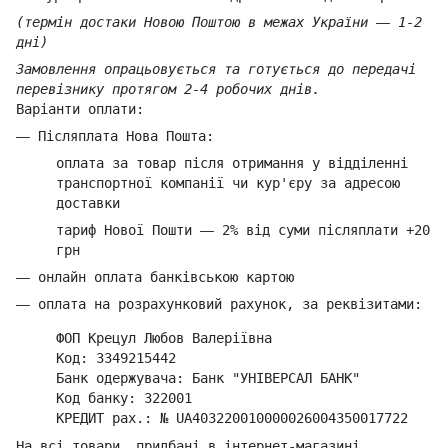
(термін достаки Новою Поштою в межах України
—
1-2
дні)
Замовлення опрацьовується та готується до передачі
перевізнику протягом 2-4 робочих днів.
Варіанти оплати:
—
Післяплата Нова Пошта:
оплата за товар
після отримання у відділенні
транспортної компанії ч
и кур'єру за адресою
доставки
тариф Нової Пошти
—
2% від суми п
ісляплати +20
грн
—
онлайн оплата банківською картою
—
оплата на розрахунковий рахунок, за реквізитами:
ФОП Крецул Любов Валеріївна
Код: 3349215442
Банк одержувача: Банк "УНІВЕРСАЛ БАНК"
Код банку: 322001
КРЕДИТ рах.: № UA403220010000026004350017722
На всі товари, придбані в інтернет-магазині