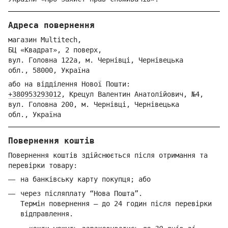
Адреса повернення
магазин Multitech,
БЦ «Квадрат», 2 поверх,
вул. Голо
вна 122
а, м. Че
рнівці,
Ч
ернівецька
обл.,
58000,
Ук
раїна
або на відділення Но
вої Пошти:
+380953293012
,
Крецул Валентин Анатолійович, №4,
вул. Головна 200, м. Чернівці,
Ч
ернівецька
обл.,
Україна
Повернення коштів
Повернення коштів здійснюється після отримання та
перевірки товару:
на банківську карту покупця; або
через післяплату “Нова Пошта”.
Термін повернення — до 24 годин після перевірки
відправлення.