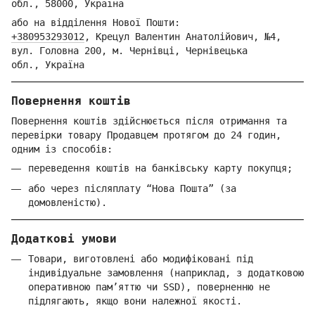
обл.,
58000, Україна
або на відділення Но
вої Пошти:
+380953293012
,
Крецул Валентин Анатолійович, №4,
вул. Головна 200, м. Чернівці,
Ч
ернівецька
обл.,
Україна
Повернення коштів
Повернення коштів здійснюється після отримання та
перевірки товару Продавцем протягом до 24 годин,
одним із способів:
переведення коштів на банківську карту покупця;
або через післяплату “Нова Пошта” (за
домовленістю).
Додаткові умови
Товари, виготовлені або модифіковані під
індивідуальне замовлення (наприклад, з додатковою
оперативною пам’яттю чи SSD), поверненню не
підлягають, якщо вони належної якості.