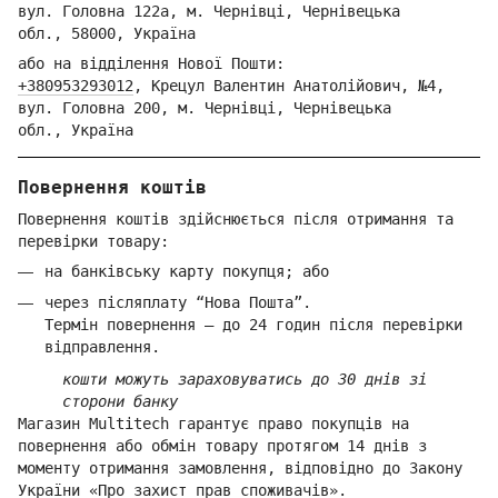
вул. Голо
вна 122
а, м. Че
рнівці,
Ч
ернівецька
обл.,
58000,
Ук
раїна
або на відділення Но
вої Пошти:
+380953293012
,
Крецул Валентин Анатолійович, №4,
вул. Головна 200, м. Чернівці,
Ч
ернівецька
обл.,
Україна
Повернення коштів
Повернення коштів здійснюється після отримання та
перевірки товару:
на банківську карту покупця; або
через післяплату “Нова Пошта”.
Термін повернення — до 24 годин після перевірки
відправлення.
кошти можуть зараховуватись до 30 днів зі
сторони банку
Магазин Multitech гарантує право покупців на
повернення або обмін товару протягом 14 днів з
моменту отримання замовлення, відповідно до Закону
України «Про захист прав споживачів».