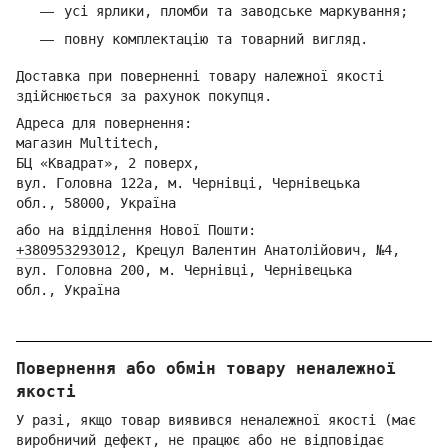
усі ярлики, пломби та заводське маркування;
повну комплектацію та товарний вигляд.
Доставка при поверненні товару належної якості
здійснюється за рахунок покупця.
Адреса для повернення:
магазин Multitech,
БЦ «Квадрат», 2 поверх,
вул. Головна 122а, м. Чернівці,
Ч
ернівецька
обл.,
58000, Україна
або на відділення Но
вої Пошти:
+380953293012
,
Кре
цул Валентин Анатолійович, №4,
вул. Головна 200, м. Чернівці,
Ч
ернівецька
обл.,
Україна
Повернення або обмін товару неналежної
якості
У разі, якщо товар виявився неналежної якості (має
виробничий дефект, не працює або не відповідає