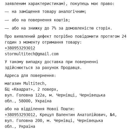
заявленим характеристикам), покупець має право:
на заміщення товару аналогічним;
або на повернення коштів;
або на знижку до 7% за домовленістю сторін.
Про виявлений дефект потрібно повідомити протягом 24
годин з моменту отримання товару:
+380953293012
stormultitech@gmai
l.com
У такому випадку доставка при поверненні
здійснюється за рахунок Продавця.
Адреса для повернення:
магазин Multitech,
БЦ «Квадрат», 2 поверх,
вул. Головна 122а, м. Чернівці,
Ч
ернівецька
обл.,
58000, Україна
або на відділення Но
вої Пошти:
+380953293012
,
Крецул Валентин Анатолійович, №4,
вул. Головна 200, м. Чернівці,
Ч
ернівецька
обл.,
Україна