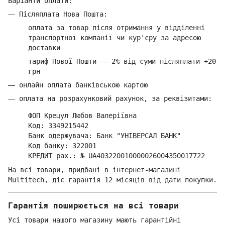
Варіанти оплати:
—
Післяплата Нова Пошта:
оплата за товар
після отримання у відділенні
транспортної компанії ч
и кур'єру за адресою
доставки
тариф Нової Пошти
—
2% від суми п
ісляплати +20
грн
—
онлайн оплата банківською картою
—
оплата на розрахунковий рахунок, за реквізитами:
ФОП Крецул Любов Валеріївна
Код: 3349215442
Банк одержувача: Банк "УНІВЕРСАЛ БАНК"
Код банку: 322001
КРЕДИТ рах.: № UA403220010000026004350017722
На всі товари, придбані в інтернет-магазині
Multitech, діє гарантія 12 місяців від дати покупки.
Гарантія поширюється на всі товари
Усі товари нашого магазину мають гарантійні