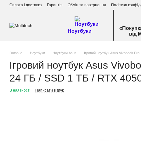
Перейти до основного контенту
Оплата і доставка
Гарантія
Обмін та повернення
Політика конфід
«Покупк
Ноутбуки
від 
Головна
Ноутбуки
Ноутбуки Asus
Ігровий ноутбук Asus Vivobook Pro 
Ігровий ноутбук Asus Vivo
24 ГБ / SSD 1 ТБ / RTX 4050
В наявності
Написати відгук