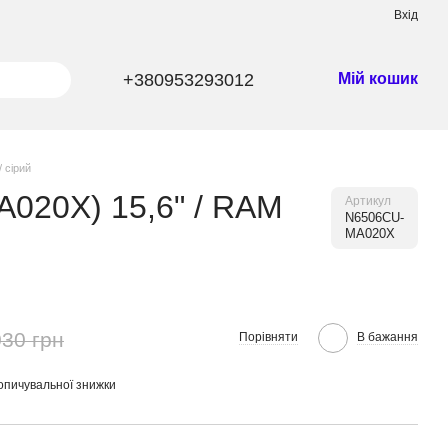
Вхід
+380953293012
Мій кошик
 сірий
A020X) 15,6" / RAM
Артикул
N6506CU-
MA020X
030 грн
Порівняти
В бажання
опичувальної знижки