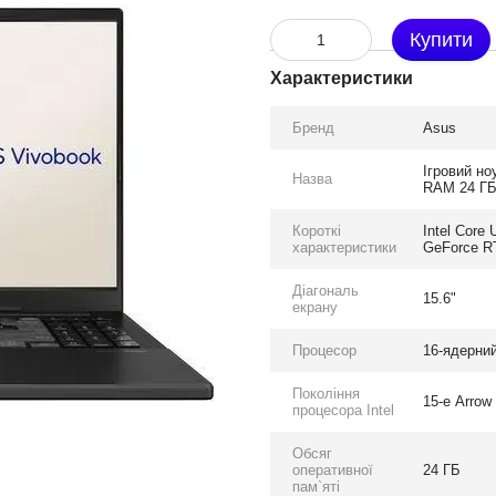
Купити
Характеристики
Бренд
Asus
Ігровий но
Назва
RAM 24 ГБ 
Короткі
Intel Core
характеристики
GeForce RT
Діагональ
15.6"
екрану
Процесор
16-ядерний 
Покоління
15-е Arrow
процесора Intel
Обсяг
оперативної
24 ГБ
пам`яті