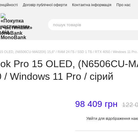
енційності
Договір публічної оферти
Контактна інформація
Про нас
а частинами»
MonoBank
15 OLED, (N6506CU-MA020X) 15,6" / RAM 24 ГБ / SSD 1 ТБ / RTX 4050 / Windows 11 Pro /
book Pro 15 OLED, (N6506CU-M
 / Windows 11 Pro / сірий
98 409 грн
122 
Увійти
для відображення нак
%