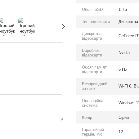
Обсяг SSD
1 ТБ
Тип відеокарти
Дискретна
Дискретна
GeForce R
відеокарта
Виробник
Nvidia
відеокарти
Обсяг пам`яті
6 ГБ
відеокарти
Безпровідний
Wi-Fi 6, Bl
зв`язок
Операційна
Windows 11
система
Колір
Сірий
Гарантійний
12
термін, міс.