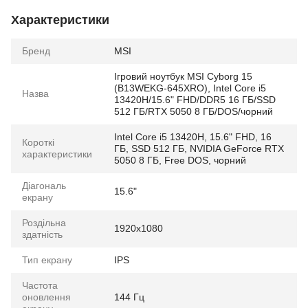
Характеристики
Бренд
MSI
Ігровий ноутбук MSI Cyborg 15
(B13WEKG-645XRO), Intel Core i5
Назва
13420H/15.6" FHD/DDR5 16 ГБ/SSD
512 ГБ/RTX 5050 8 ГБ/DOS/чорний
Intel Core i5 13420H, 15.6" FHD, 16
Короткі
ГБ, SSD 512 ГБ, NVIDIA GeForce RTX
характеристики
5050 8 ГБ, Free DOS, чорний
Діагональ
15.6"
екрану
Роздільна
1920x1080
здатність
Тип екрану
IPS
Частота
оновлення
144 Гц