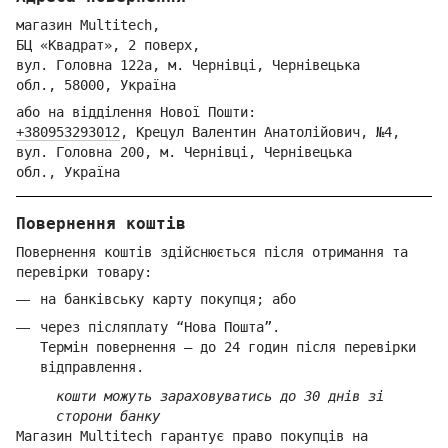
магазин Multitech,
БЦ «Квадрат», 2 поверх,
вул. Голо
вна 122
а, м. Че
рнівці,
Ч
ернівецька
обл.,
58000,
Ук
раїна
або на відділення Но
вої Пошти:
+380953293012
,
Крецул Валентин Анатолійович, №4,
вул. Головна 200, м. Чернівці,
Ч
ернівецька
обл.,
Україна
Повернення коштів
Повернення коштів здійснюється після отримання та
перевірки товару:
на банківську карту покупця; або
через післяплату “Нова Пошта”.
Термін повернення — до 24 годин після перевірки
відправлення.
кошти можуть зараховуватись до 30 днів зі
сторони банку
Магазин Multitech гарантує право покупців на