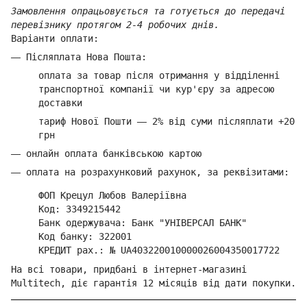
Замовлення опрацьовується та готується до передачі
перевізнику протягом 2-4 робочих днів.
Варіанти оплати:
—
Післяплата Нова Пошта:
оплата за товар
після отримання у відділенні
транспортної компанії ч
и кур'єру за адресою
доставки
тариф Нової Пошти
—
2% від суми п
ісляплати +20
грн
—
онлайн оплата банківською картою
—
оплата на розрахунковий рахунок, за реквізитами:
ФОП Крецул Любов Валеріївна
Код: 3349215442
Банк одержувача: Банк "УНІВЕРСАЛ БАНК"
Код банку: 322001
КРЕДИТ рах.: № UA403220010000026004350017722
На всі товари, придбані в інтернет-магазині
Multitech, діє гарантія 12 місяців від дати покупки.