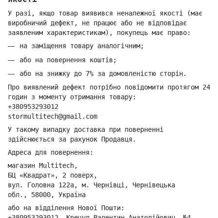
У разі, якщо товар виявився неналежної якості (має
виробничий дефект, не працює або не відповідає
заявленим характеристикам), покупець має право:
на заміщення товару аналогічним;
або на повернення коштів;
або на знижку до 7% за домовленістю сторін.
Про виявлений дефект потрібно повідомити протягом 24
годин з моменту отримання товару:
+380953293012
stormultitech@gmai
l.com
У такому випадку доставка при поверненні
здійснюється за рахунок Продавця.
Адреса для повернення:
магазин Multitech,
БЦ «Квадрат», 2 поверх,
вул. Головна 122а, м. Чернівці,
Ч
ернівецька
обл.,
58000, Україна
або на відділення Но
вої Пошти:
+380953293012
,
Крецул Валентин Анатолійович, №4,