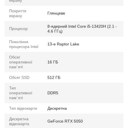
екрану
Покриття
Глянцеве
екрану
8-ядерний Intel Core i5-13420H (2.1 -
Процесор
4.6 ГГц)
Покоління
13-е Raptor Lake
процесора Intel
Обсяг
оперативної
16 ГБ
пам`яті
Обсяг SSD
512 ГБ
Тип
оперативної
DDR5
пам`яті
Тип відеокарти
Дискретна
Дискретна
GeForce RTX 5050
відеокарта