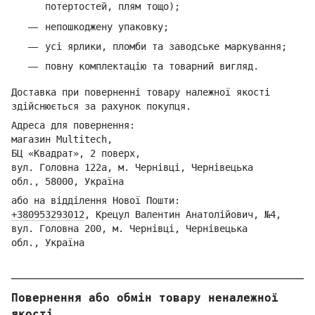
потертостей, плям тощо);
непошкоджену упаковку;
усі ярлики, пломби та заводське маркування;
повну комплектацію та товарний вигляд.
Доставка при поверненні товару належної якості
здійснюється за рахунок покупця.
Адреса для повернення:
магазин Multitech,
БЦ «Квадрат», 2 поверх,
вул. Головна 122а, м. Чернівці,
Ч
ернівецька
обл.,
58000, Україна
або на відділення Но
вої Пошти:
+380953293012
,
Кре
цул Валентин Анатолійович, №4,
вул. Головна 200, м. Чернівці,
Ч
ернівецька
обл.,
Україна
Повернення або обмін товару неналежної
якості