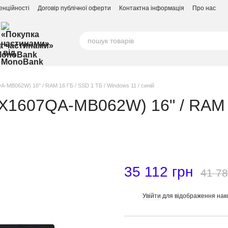
енційності
Договір публічної оферти
Контактна інформація
Про нас
а частинами»
MonoBank
A-MB062W) 16" / RAM 16 ГБ / SSD 1 ТБ / Windows 11 / синій
(X1607QA-MB062W) 16" / RAM 
35 112 грн
41 78
Увійти
для відображення нак
%