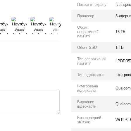
Покриття екрану
Глянцеве
Процесор
8-ядерни
Обсяг
оперативної
16 ГБ
пам`яті
Обсяг SSD
1 ТБ
Тип оперативної
LPDDR5
пам`яті
Тип відеокарти
Інтегров
Інтегрована
Qualcom
відеокарта
Виробник
Qualco
відеокарти
Безпровідний
Wi-Fi 6, 
зв`язок