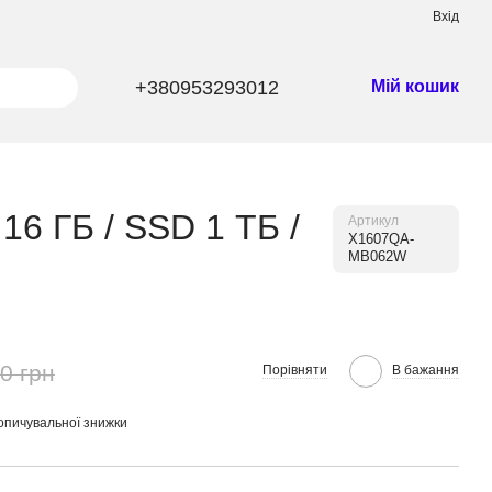
Вхід
+380953293012
Мій кошик
16 ГБ / SSD 1 ТБ /
Артикул
X1607QA-
MB062W
0 грн
Порівняти
В бажання
опичувальної знижки