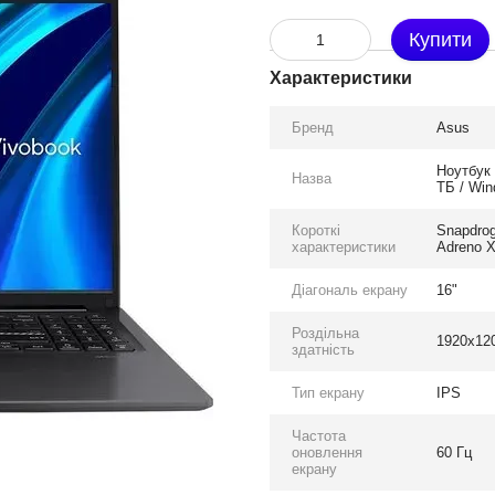
Купити
Характеристики
Бренд
Asus
Ноутбук
Назва
ТБ / Win
Короткі
Snapdro
характеристики
Adreno X
Діагональ екрану
16"
Роздільна
1920x12
здатність
Тип екрану
IPS
Частота
оновлення
60 Гц
екрану