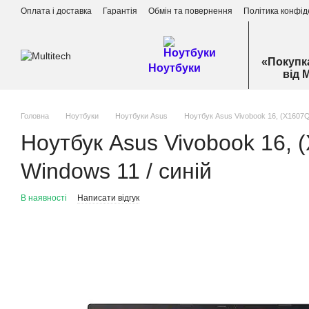
Перейти до основного контенту
Оплата і доставка
Гарантія
Обмін та повернення
Політика конфід
«Покупк
Ноутбуки
від 
Головна
Ноутбуки
Ноутбуки Asus
Ноутбук Asus Vivobook 16, (X1607Q
Ноутбук Asus Vivobook 16, 
Windows 11 / синій
В наявності
Написати відгук