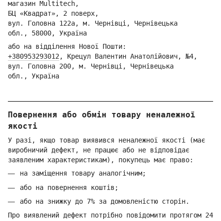
магазин Multitech,
БЦ «Квадрат», 2 поверх,
вул. Головна 122а, м. Чернівці,
Ч
ернівецька
обл.,
58000, Україна
або на відділення Но
вої Пошти:
+380953293012
,
Кре
цул Валентин Анатолійович, №4,
вул. Головна 200, м. Чернівці,
Ч
ернівецька
обл.,
Україна
Повернення або обмін товару неналежної
якості
У разі, якщо товар виявився неналежної якості (має
виробничий дефект, не працює або не відповідає
заявленим характеристикам), покупець має право:
на заміщення товару аналогічним;
або на повернення коштів;
або на знижку до 7% за домовленістю сторін.
Про виявлений дефект потрібно повідомити протягом 24