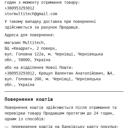
годин з моменту отримання товару:
+380953293012
stormultitech@gmai
l.com
У такому випадку доставка при поверненні
здійснюється за рахунок Продавця.
Адреса для повернення:
магазин Multitech,
БЦ «Квадрат», 2 поверх,
вул. Головна 122а, м. Чернівці,
Ч
ернівецька
обл.,
58000, Україна
або на відділення Но
вої Пошти:
+380953293012
,
Крецул Валентин Анатолійович, №4,
вул. Головна 200, м. Чернівці,
Ч
ернівецька
обл.,
Україна
Повернення коштів
Повернення коштів здійснюється після отримання та
перевірки товару Продавцем протягом до 24 годин,
одним із способів:
переведення коштів на банківську карту покупця;