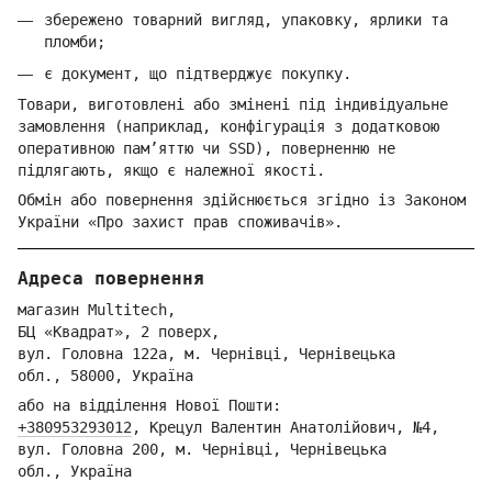
збережено товарний вигляд, упаковку, ярлики та
пломби;
є документ, що підтверджує покупку.
Товари, виготовлені або змінені під індивідуальне
замовлення (наприклад, конфігурація з додатковою
оперативною пам’яттю чи SSD), поверненню не
підлягають, якщо є належної якості.
Обмін або повернення здійснюється згідно із Законом
України «Про захист прав споживачів».
Адреса повернення
магазин Multitech,
БЦ «Квадрат», 2 поверх,
вул. Голо
вна 122
а, м. Че
рнівці,
Ч
ернівецька
обл.,
58000,
Ук
раїна
або на відділення Но
вої Пошти:
+380953293012
,
Крецул Валентин Анатолійович, №4,
вул. Головна 200, м. Чернівці,
Ч
ернівецька
обл.,
Україна