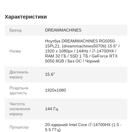
Характеристики
Бренд
DREAMMACHINES
Ноутбук DREAMMACHINES RG5050-
15PL21, (dreammachines5070ti) 15.6" /
Назва
1920 x 1080px / 144Hz / i7-14700HX /
RAM 32 ГБ / SSD 1 ТБ / GeForce RTX
5050 8GB / Без ОС / Чорний
Діагональ
15.6"
екрану
Роздільна
1920x1080
здатність
Частота
оновлення
144 Гц
екрану
20-ядерний Intel Core i7-14700HX (1.5 -
Процесор
5.5 ГГц)