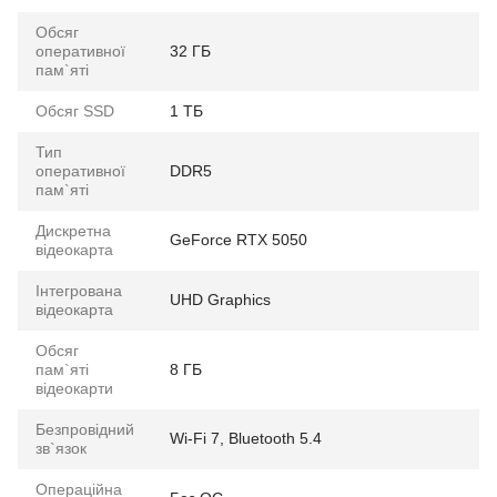
Обсяг
оперативної
32 ГБ
пам`яті
Обсяг SSD
1 ТБ
Тип
оперативної
DDR5
пам`яті
Дискретна
GeForce RTX 5050
відеокарта
Інтегрована
UHD Graphics
відеокарта
Обсяг
пам`яті
8 ГБ
відеокарти
Безпровідний
Wi-Fi 7, Bluetooth 5.4
зв`язок
Операційна